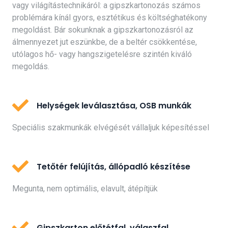
vagy világítástechnikáról: a gipszkartonozás számos
problémára kínál gyors, esztétikus és költséghatékony
megoldást. Bár sokunknak a gipszkartonozásról az
álmennyezet jut eszünkbe, de a beltér csökkentése,
utólagos hő- vagy hangszigetelésre szintén kiváló
megoldás.
Helységek leválasztása, OSB munkák
Speciális szakmunkák elvégését vállaljuk képesítéssel
Tetőtér felújítás, állópadló készítése
Megunta, nem optimális, elavult, átépítjük
Gipszkarton előtétfal, válaszfal