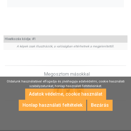
Hivatkozás kódja:
#1
A képek csak illusztrációk, a valóságban eltérhetnek a megjelenítettől.
Megosztom másokkal
Oldalunk használatával elfogadja és jóváhagyja adatvédelmi, cookie használati
szabályzatunkat, honlap használati feltételeinket.
Adatok védelme, cookie használat
Honlap használati feltételek
Bezárás