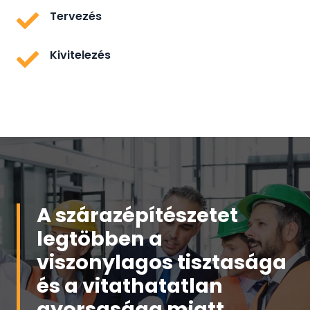
Tervezés
Kivitelezés
A szárazépítészetet
legtöbben a
viszonylagos tisztasága
és a vitathatatlan
gyorsasága miatt