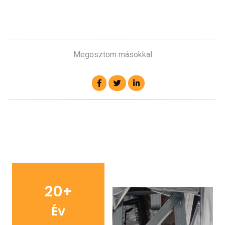
Megosztom másokkal
20+
Év