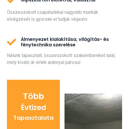
Összeszokott csapatunkkal nagyobb munkák
elvégzését is gyorsan el tudjuk végezni
Álmenyezet kialakítása, világítás- és
fénytechnika szerelése
Nálunk tapasztalt, összeszokott szakembereket talál,
mely kiváló ár-érték aránnyal párosul
Több
Évtized
Tapasztalata