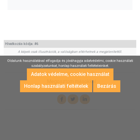
Hivatkozás kódja:
#6
A képek csak illusztrációk, a valóságban eltérhetnek a megjelenítettől.
Oldalunk használatával elfogadja és jóváhagyja adatvédelmi, cookie használati
szabályzatunkat, honlap használati feltételeinket.
Adatok védelme, cookie használat
Megosztom másokkal
Honlap használati feltételek
Bezárás