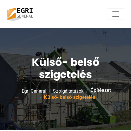
Külső- belső
szigetelés
Építészet
Egri General
Szolgáltatások
Külső- belső szigetelés