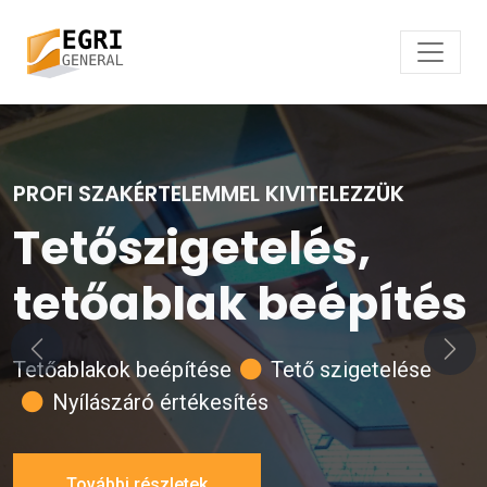
PROFI SZAKÉRTELEMMEL KIVITELEZZÜK
Tetőszigetelés,
tetőablak beépítés
Előző
Köve
Tetőablakok beépítése
Tető szigetelése
Nyílászáró értékesítés
További részletek