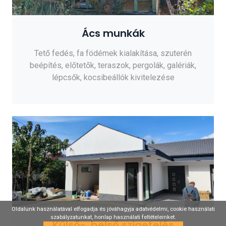
Ács munkák
Tető fedés, fa födémek kialakítása, szuterén
beépítés, előtetők, teraszok, pergolák, galériák,
lépcsők, kocsibeállók kivitelezése
Oldalunk használatával elfogadja és jóváhagyja adatvédelmi, cookie használati
szabályzatunkat, honlap használati feltételeinket.
Külső-, belső szigetelés