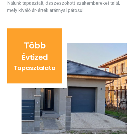
Nálunk tapasztalt, összeszokott szakembereket talál,
mely kiváló ár-érték aránnyal párosul
Több
Évtized
Tapasztalata