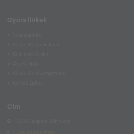
Gyors linkek
Szárazépítés
Külső-, Belső Burkolás
Kőműves Munka
Ács Munkák
Külső-, Belső Szigetelés
Kerítés Építés
Cím
1224 Budapest, Mátra köz
+36-30/693-5354