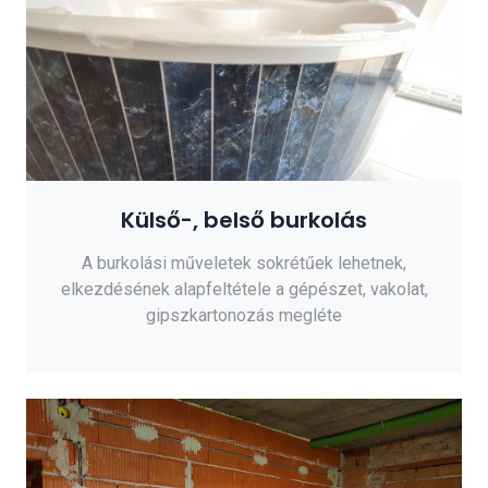
Külső-, belső burkolás
A burkolási műveletek sokrétűek lehetnek,
elkezdésének alapfeltétele a gépészet, vakolat,
gipszkartonozás megléte