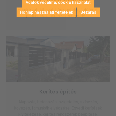
Adatok védelme, cookie használat
Homlokzati, lábazati hőszigetelés, tetőterek,
Honlap használati feltételek
Bezárás
padlásterek, falrészek szigetelése
Kerítés építés
Alapozás, betonozás, szigetelés, színezés,
kövezés, famunkák elvégzése. Egyedi kerítések
kivitelezése, kerítés rendszerek beépítése,