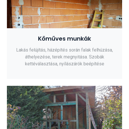
Kőműves munkák
Lakás felújítás, házépítés során falak felhúzása,
áthelyezése, terek megnyitása. Szobák
kettéválasztása, nyílászárók beépítése